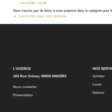
Immobilier cande
Nous n'avons pas de biens à vous proposer dans la catégorie pour le
Transmettez-nous votre demande
L'AGENCE
NOS SERVI
183 Rue Volney, 49000 ANGERS
Acheter
Louer
Nous contacter
Estimer
Présentation