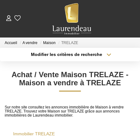
ACHETER
Accueil
A vendre
Maison
TRELAZE
LOUER
Modifier les critères de recherche
Type de transaction
Localisation
Acheter
Nos Annonces De Location
Localisation
Achat / Vente Maison TRELAZE -
Type de bien
Télécharger Le Dossier De Candidature Locataire
Surface min
Sélectionnez...
Maison a vendre à TRELAZE
Plus de critères
Budget max
ESTIMER
Sur notre site consultez les annonces immobilière de Maison à vendre
TRELAZE. Trouvez votre Maison sur TRELAZE grâce aux annonces
Créer une alerte
immobilières de Laurendeau immobilier.
NOTRE ÉQUIPE
Immobilier TRELAZE
NOS AVIS CLIENTS