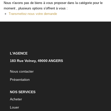
Nous n'avons pas de biens à vous proposer dans la catégorie pour le
moment , plusieurs options s'offrent à vous :
ACTUALITÉS
Transmettez-nous votre demande
CONTACT
L'AGENCE
183 Rue Volney, 49000 ANGERS
Nous contacter
Présentation
NOS SERVICES
Acheter
Louer