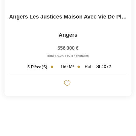
Angers Les Justices Maison Avec Vie De Plain-Pied
Angers
556 000 €
dont 4,91% TTC d'honoraires
150
M²
Réf :
SL4072
5
Pièce(s)