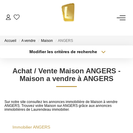
ACHETER
Accueil
A vendre
Maison
ANGERS
LOUER
Modifier les critères de recherche
Nos Annonces De Location
Localisation
Type de transaction
Surface min
Achat / Vente Maison ANGERS -
Télécharger Le Dossier De Candidature Locataire
Type de bien
Maison a vendre à ANGERS
Plus de critères
Budget max
ESTIMER
Créer une alerte
Sur notre site consultez les annonces immobilière de Maison à vendre
ANGERS. Trouvez votre Maison sur ANGERS grâce aux annonces
NOTRE ÉQUIPE
immobilières de Laurendeau immobilier.
NOS AVIS CLIENTS
Immobilier ANGERS