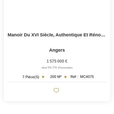
Manoir Du XVI Siècle, Authentique Et Rénové Avec Passion...
Angers
1 575 000 €
dont 5% TTC d'honoraires
200
M²
Réf :
MC4075
7
Pièce(s)