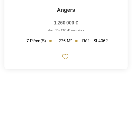
Angers
1 260 000 €
dont 5% TTC d'honoraires
276
M²
Réf :
SL4062
7
Pièce(s)