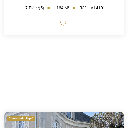
164
M²
Réf :
ML4101
7
Pièce(s)
Compromis Signé