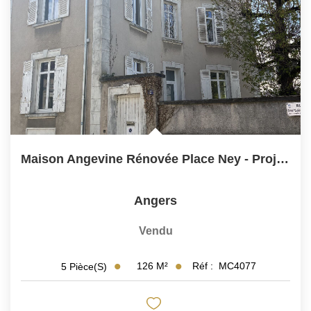
Maison Angevine Rénovée Place Ney - Projet Personnalisable
Angers
Vendu
126
M²
Réf :
MC4077
5
Pièce(s)