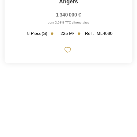
Angers
1 340 000 €
dont 3,08% TTC d'honoraires
225
M²
Réf :
ML4080
8
Pièce(s)