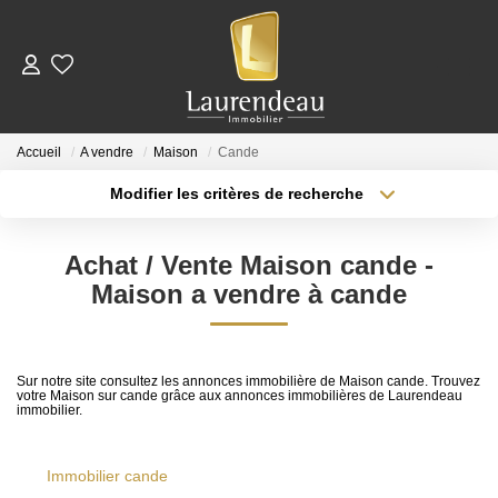
ACHETER
Accueil
A vendre
Maison
Cande
LOUER
Modifier les critères de recherche
Type de transaction
Localisation
Acheter
Nos Annonces De Location
Localisation
Achat / Vente Maison cande -
Type de bien
Télécharger Le Dossier De Candidature Locataire
Surface min
Sélectionnez...
Maison a vendre à cande
Plus de critères
Budget max
ESTIMER
Sur notre site consultez les annonces immobilière de Maison cande. Trouvez
votre Maison sur cande grâce aux annonces immobilières de Laurendeau
Créer une alerte
immobilier.
NOTRE ÉQUIPE
Immobilier cande
NOS AVIS CLIENTS