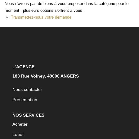
Nous n'avons pas de biens à vous proposer dans la catégorie pour le
moment , plusieurs options s'offrent à vous :
ACTUALITÉS
Transmettez-nous votre demande
CONTACT
L'AGENCE
183 Rue Volney, 49000 ANGERS
Nous contacter
Présentation
NOS SERVICES
Acheter
Louer