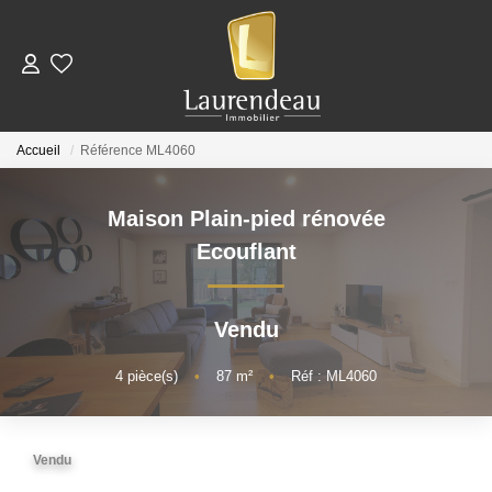
ACHETER
Accueil
Référence ML4060
LOUER
Maison Plain-pied rénovée
Nos Annonces De Location
Ecouflant
Télécharger Le Dossier De Candidature Locataire
Vendu
ESTIMER
4
pièce(s)
•
87
m²
•
Réf : ML4060
NOTRE ÉQUIPE
Vendu
NOS AVIS CLIENTS