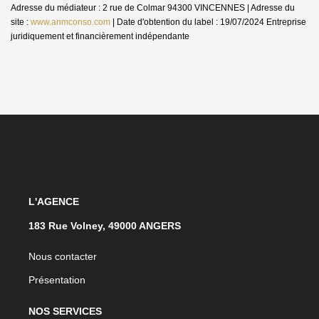
Adresse du médiateur : 2 rue de Colmar 94300 VINCENNES | Adresse du
site :
www.anmconso.com
| Date d'obtention du label : 19/07/2024
Entreprise
juridiquement et financièrement indépendante
L'AGENCE
183 Rue Volney, 49000 ANGERS
Nous contacter
Présentation
NOS SERVICES