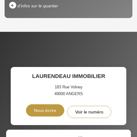
+
d'infos sur le quartier
DENSITÉ DE POPULATION
ENFANTS ET ADOLESCENTS
AGE MOYEN
REVENU MENSUEL PAR
MÉNAGE
TAUX DE PROPRIÉTAIRES
TAUX D'HABITATION
LAURENDEAU IMMOBILIER
TAXE FONCIÈRE
PART DES MÉNAGES SANS
VOITURE
183 Rue Volney
49000
ANGERS
DISTANCE DE L'AÉROPORT :
SUPERFICIE :
Nous écrire
Voir le numéro
RÉSULTATS DES LYCÉES
ECOLES ET CRÈCHES
RESTAURANTS ET CAFÉS
COMMERCES