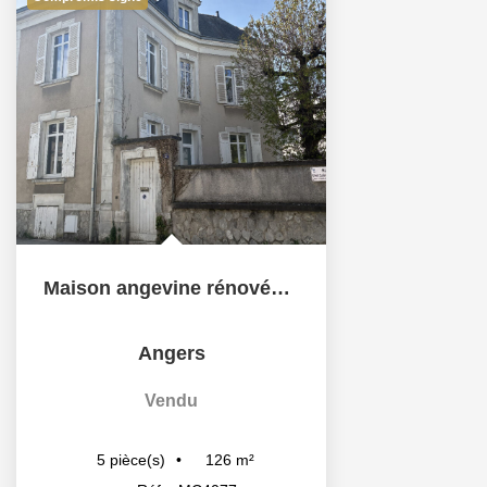
Maison angevine rénovée Place Ney - Projet personnalisable
Angers
Vendu
126
m²
5
pièce(s)