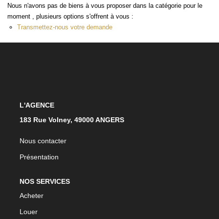
Nous n'avons pas de biens à vous proposer dans la catégorie pour le
moment , plusieurs options s'offrent à vous :
ACTUALITÉS
Transmettez-nous votre demande
CONTACT
L'AGENCE
183 Rue Volney, 49000 ANGERS
Nous contacter
Présentation
NOS SERVICES
Acheter
Louer