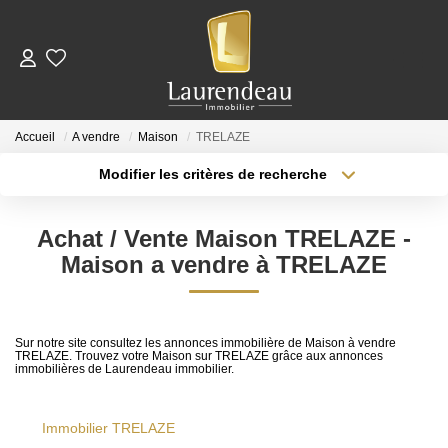
ACHETER
Accueil
A vendre
Maison
TRELAZE
LOUER
Modifier les critères de recherche
Type de transaction
Localisation
Acheter
Nos Annonces De Location
Localisation
Achat / Vente Maison TRELAZE -
Type de bien
Télécharger Le Dossier De Candidature Locataire
Surface min
Sélectionnez...
Maison a vendre à TRELAZE
Plus de critères
Budget max
ESTIMER
Sur notre site consultez les annonces immobilière de Maison à vendre
TRELAZE. Trouvez votre Maison sur TRELAZE grâce aux annonces
Créer une alerte
immobilières de Laurendeau immobilier.
NOTRE ÉQUIPE
Immobilier TRELAZE
NOS AVIS CLIENTS