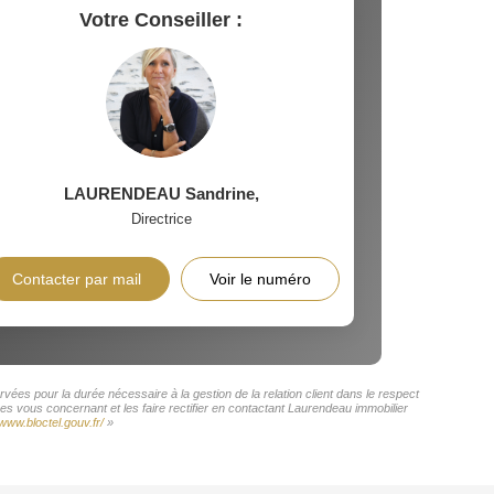
Votre Conseiller :
LAURENDEAU Sandrine
,
Directrice
Contacter par mail
Voir le numéro
vées pour la durée nécessaire à la gestion de la relation client dans le respect
es vous concernant et les faire rectifier en contactant Laurendeau immobilier
/www.bloctel.gouv.fr/
»