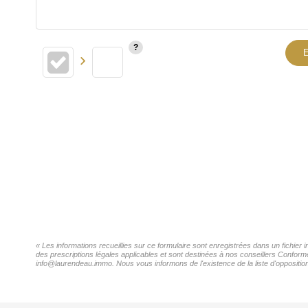
E
« Les informations recueillies sur ce formulaire sont enregistrées dans un fichier
des prescriptions légales applicables et sont destinées à nos conseillers Conformé
info@laurendeau.immo. Nous vous informons de l'existence de la liste d'opposition