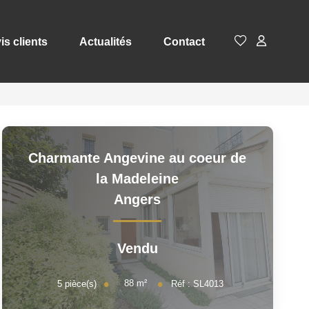
is clients
Actualités
Contact
Charmante Angevine au coeur de
la Madeleine
Angers
Vendu
88
m²
5
pièce(s)
Réf :
SL4013