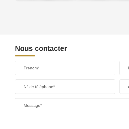
DENSITÉ DE POPULATION
REVENU MENSUEL PAR MÉNAGE
Nous contacter
TAXE FONCIÈRE
Prénom*
SUPERFICIE :
N° de téléphone*
RESTAURANTS ET CAFÉS
Message*