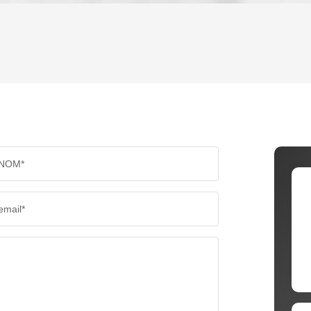
ENFANTS ET ADOLESCENTS
AGE M
TAUX DE PROPRIÉTAIRES
TAUX D
PART DES MÉNAGES SANS VOITURE
DISTAN
NOM*
RÉSULTATS DES LYCÉES
ECOLES
email*
COMMERCES
MÉDEC