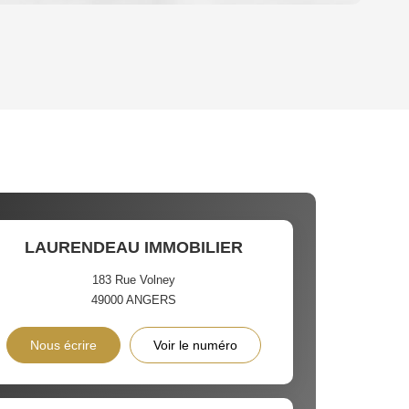
OYEN
'HABITATION
CE DE L'AÉROPORT :
 ET CRÈCHES
LAURENDEAU IMMOBILIER
183 Rue Volney
49000
ANGERS
INS
Nous écrire
Voir le numéro