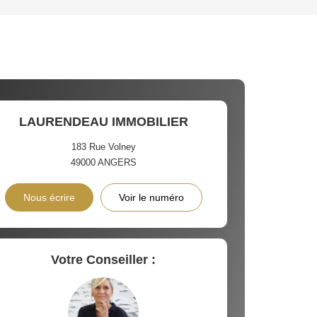
'HABITATION
CE DE L'AÉROPORT :
 ET CRÈCHES
LAURENDEAU IMMOBILIER
183 Rue Volney
49000
ANGERS
INS
Nous écrire
Voir le numéro
Votre Conseiller :