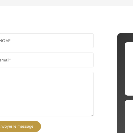
TAUX DE PROPRIÉTAIRES
TAUX D
PART DES MÉNAGES SANS VOITURE
DISTAN
NOM*
RÉSULTATS DES LYCÉES
ECOLES
email*
COMMERCES
MÉDEC
nvoyer le message