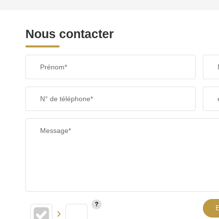
REVENU MENSUEL PAR MÉNAGE
Nous contacter
TAXE FONCIÈRE
Prénom*
SUPERFICIE :
N° de téléphone*
RESTAURANTS ET CAFÉS
Message*
E