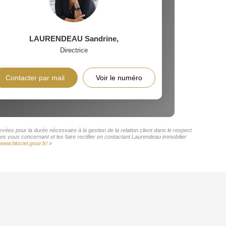
LAURENDEAU Sandrine
,
Directrice
Contacter par mail
Voir le numéro
vées pour la durée nécessaire à la gestion de la relation client dans le respect
es vous concernant et les faire rectifier en contactant Laurendeau immobilier
/www.bloctel.gouv.fr/
»