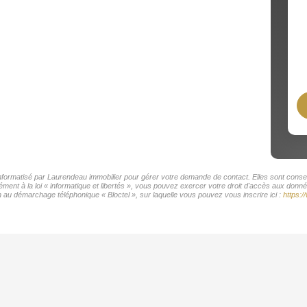
 informatisé par Laurendeau immobilier pour gérer votre demande de contact. Elles sont conser
ment à la loi « informatique et libertés », vous pouvez exercer votre droit d'accès aux donné
 au démarchage téléphonique « Bloctel », sur laquelle vous pouvez vous inscrire ici :
https:/