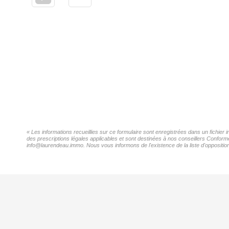
« Les informations recueillies sur ce formulaire sont enregistrées dans un fichier
des prescriptions légales applicables et sont destinées à nos conseillers Conformé
info@laurendeau.immo. Nous vous informons de l'existence de la liste d'opposition