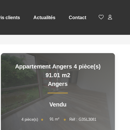
is clients
Actualités
Contact
Appartement Angers 4 pièce(s)
91.01 m2
Angers
Vendu
91
m²
4
pièce(s)
Réf :
G3SL3081