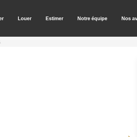
er
Louer
Estimer
Notre équipe
Nos av
1