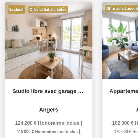
Offre achat accep
Exclusif
Offre achat acceptée
Studio libre avec garage coeur Madeleine
Angers
124 200 €
Honoraires inclus
|
182 000 €
H
|
115 000 €
Honoraires non inclus
170 000 €
Ho