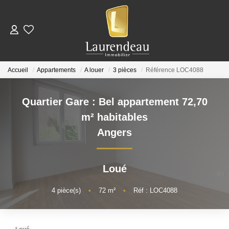
ACHETER
Accueil
Appartements
A louer
3 pièces
Référence LOC4088
LOUER
Quartier Gare : Bel appartement 72,70
Nos Annonces De Location
m² habitables
Télécharger Le Dossier De Candidature Locataire
Angers
ESTIMER
Loué
NOTRE ÉQUIPE
4
pièce(s)
•
72
m²
•
Réf : LOC4088
NOS AVIS CLIENTS