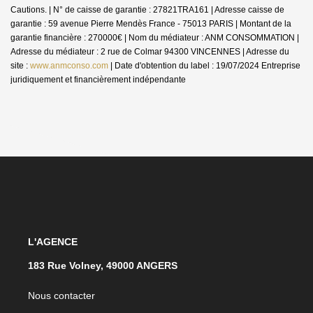
Cautions. | N° de caisse de garantie : 27821TRA161 | Adresse caisse de
garantie : 59 avenue Pierre Mendès France - 75013 PARIS | Montant de la
garantie financière : 270000€ | Nom du médiateur : ANM CONSOMMATION |
Adresse du médiateur : 2 rue de Colmar 94300 VINCENNES | Adresse du
site :
www.anmconso.com
| Date d'obtention du label : 19/07/2024
Entreprise
juridiquement et financièrement indépendante
L'AGENCE
183 Rue Volney, 49000 ANGERS
Nous contacter