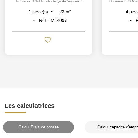
Honoraires : 8% TTC à la charge de l'acquéreur
Honoraires : 7,06% 
23
m²
1
pièce(s)
4
pièc
Réf :
ML4097
R
Les calculatrices
Calcul Frais de notaire
Calcul capacité d'empr