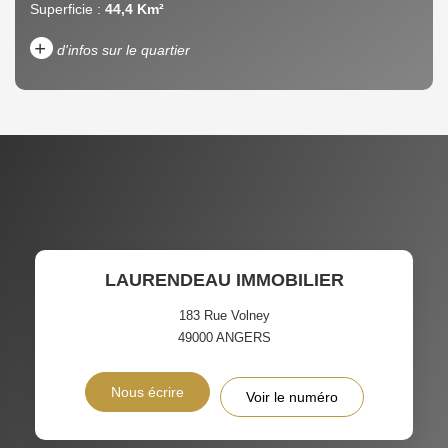
Superficie :
44,4 Km²
+
d'infos sur le quartier
DENSITÉ DE POPULATION
ENFANTS ET ADOLESCENTS
AGE MOYEN
REVENU MENSUEL PAR
MÉNAGE
TAUX DE PROPRIÉTAIRES
TAUX D'HABITATION
LAURENDEAU IMMOBILIER
TAXE FONCIÈRE
PART DES MÉNAGES SANS
VOITURE
183 Rue Volney
49000
ANGERS
DISTANCE DE L'AÉROPORT :
SUPERFICIE :
Nous écrire
Voir le numéro
RÉSULTATS DES LYCÉES
ECOLES ET CRÈCHES