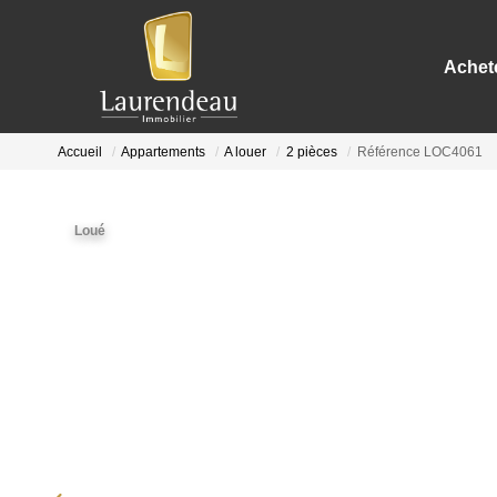
Achet
Accueil
Appartements
A louer
2 pièces
Référence LOC4061
Loué