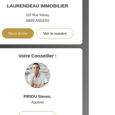
 ET CRÈCHES
LAURENDEAU IMMOBILIER
183 Rue Volney
49000
ANGERS
INS
Nous écrire
Voir le numéro
Votre Conseiller :
PIRIOU Steven
,
Apprenti