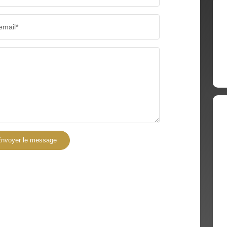
RÉSULTATS DES LYCÉES
ECOLES
email*
COMMERCES
MÉDEC
nvoyer le message