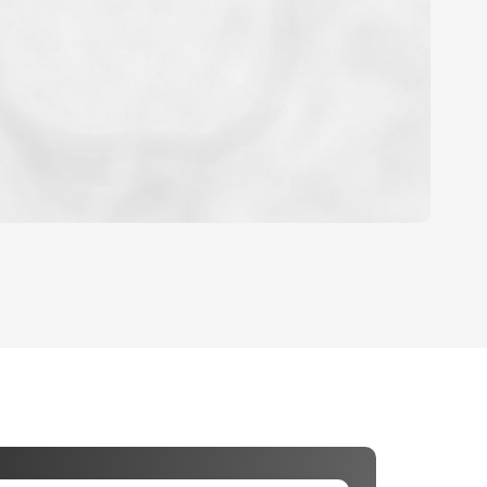
OYEN
'HABITATION
CE DE L'AÉROPORT :