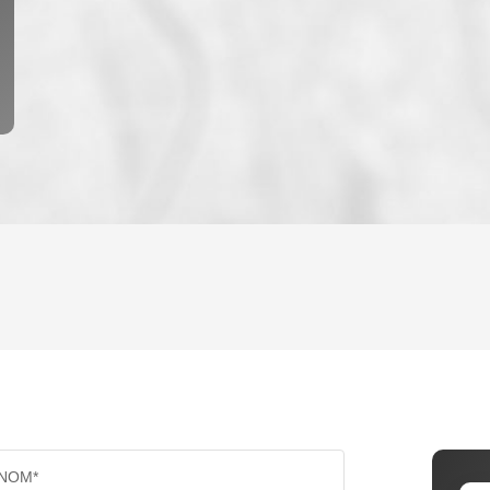
ENFANTS ET ADOLESCENTS
AGE M
TAUX DE PROPRIÉTAIRES
TAUX D
PART DES MÉNAGES SANS VOITURE
DISTAN
NOM*