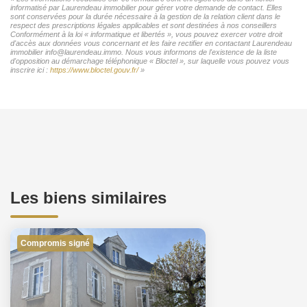
informatisé par Laurendeau immobilier pour gérer votre demande de contact. Elles
sont conservées pour la durée nécessaire à la gestion de la relation client dans le
respect des prescriptions légales applicables et sont destinées à nos conseillers
Conformément à la loi « informatique et libertés », vous pouvez exercer votre droit
d'accès aux données vous concernant et les faire rectifier en contactant Laurendeau
immobilier info@laurendeau.immo. Nous vous informons de l'existence de la liste
d'opposition au démarchage téléphonique « Bloctel », sur laquelle vous pouvez vous
inscrire ici :
https://www.bloctel.gouv.fr/
»
Les biens similaires
Compromis signé