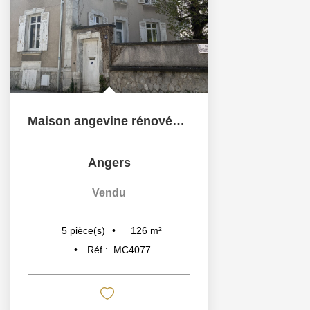
Maison angevine rénovée Place Ney - Projet personnalisable
Angers
Vendu
126
m²
5
pièce(s)
Réf :
MC4077