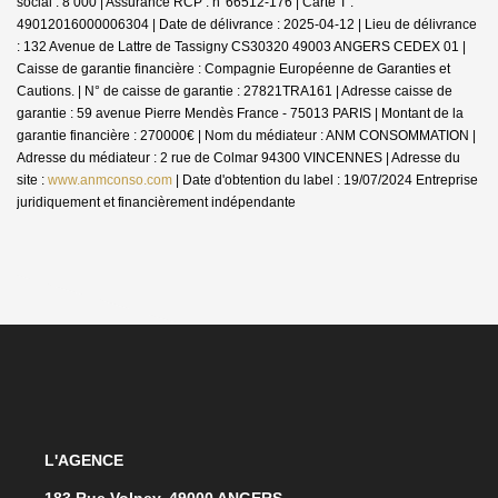
social : 8 000 | Assurance RCP : n°66512-176 |
Carte T :
49012016000006304 | Date de délivrance : 2025-04-12 | Lieu de délivrance
: 132 Avenue de Lattre de Tassigny CS30320 49003 ANGERS CEDEX 01 |
Caisse de garantie financière : Compagnie Européenne de Garanties et
Cautions. | N° de caisse de garantie : 27821TRA161 | Adresse caisse de
garantie : 59 avenue Pierre Mendès France - 75013 PARIS | Montant de la
garantie financière : 270000€ | Nom du médiateur : ANM CONSOMMATION |
Adresse du médiateur : 2 rue de Colmar 94300 VINCENNES | Adresse du
site :
www.anmconso.com
| Date d'obtention du label : 19/07/2024
Entreprise
juridiquement et financièrement indépendante
L'AGENCE
183 Rue Volney, 49000 ANGERS