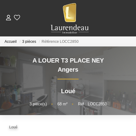
ACHETER
Accueil
3 pièces
Référence LOCC2850
LOUER
A LOUER T3 PLACE NEY
Nos Annonces De Location
Angers
Télécharger Le Dossier De Candidature Locataire
Loué
ESTIMER
3
pièce(s)
•
68
m²
•
Réf : LOCC2850
NOTRE ÉQUIPE
Loué
NOS AVIS CLIENTS