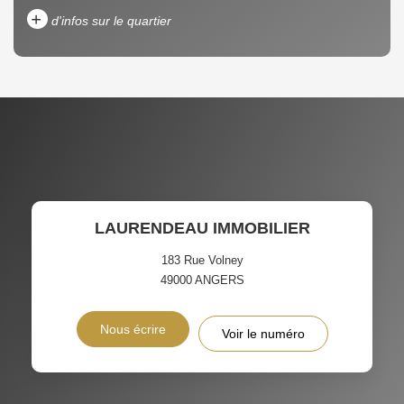
+
d'infos sur le quartier
DENSITÉ DE POPULATION
ENFANTS ET ADOLESCENTS
AGE MOYEN
REVENU MENSUEL PAR
MÉNAGE
TAUX DE PROPRIÉTAIRES
TAUX D'HABITATION
LAURENDEAU IMMOBILIER
TAXE FONCIÈRE
PART DES MÉNAGES SANS
VOITURE
183 Rue Volney
49000
ANGERS
DISTANCE DE L'AÉROPORT :
SUPERFICIE :
Nous écrire
Voir le numéro
RÉSULTATS DES LYCÉES
ECOLES ET CRÈCHES
RESTAURANTS ET CAFÉS
COMMERCES