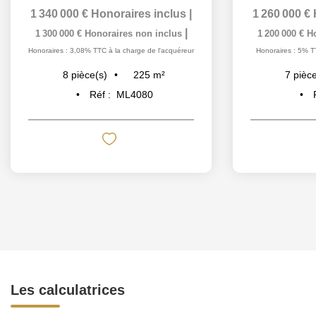
1 340 000 €
Honoraires inclus
|
1 260 000 €
|
1 300 000 €
Honoraires non inclus
1 200 000 €
H
Honoraires : 3,08% TTC à la charge de l'acquéreur
Honoraires : 5% T
225
m²
8
pièce(s)
7
pièce
Réf :
ML4080
Les calculatrices