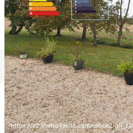
Montant estimé des dépenses annuelles d'énergie pour un
usage standard entre 640€ et 880€. indexées aux années
2021,2022 et 2023 (abonnement compris).
Imprimer
Partager
Calculer mon budget
Ce bien est soumis à un diagnostic ERP (État
des Risques et Pollutions). Pour en savoir plus,
rendez-vous sur
https://www.georisques.gouv.fr/