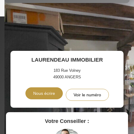
DENSITÉ DE POPULATION
ENFANTS ET ADOLESCENTS
AGE MOYEN
REVENU MENSUEL PAR
MÉNAGE
TAUX DE PROPRIÉTAIRES
TAUX D'HABITATION
LAURENDEAU IMMOBILIER
TAXE FONCIÈRE
PART DES MÉNAGES SANS
VOITURE
183 Rue Volney
49000
ANGERS
DISTANCE DE L'AÉROPORT :
SUPERFICIE :
Nous écrire
Voir le numéro
RÉSULTATS DES LYCÉES
ECOLES ET CRÈCHES
RESTAURANTS ET CAFÉS
COMMERCES
Votre Conseiller :
MÉDECINS