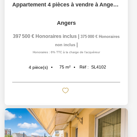
Appartement 4 pièces à vendre à Angers - Quartier Madeleine...
Angers
397 500 €
Honoraires inclus
|
375 000 €
Honoraires
|
non inclus
Honoraires : 6% TTC à la charge de l'acquéreur
75
m²
Réf :
SL4102
4
pièce(s)