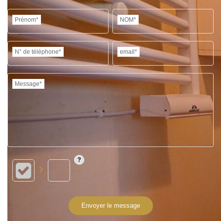
Prénom*
NOM*
N° de téléphone*
email*
Message*
Envoyer le message