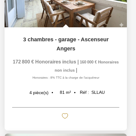
3 chambres - garage - Ascenseur
Angers
172 800 €
Honoraires inclus
|
160 000 €
Honoraires
|
non inclus
Honoraires : 8% TTC à la charge de l'acquéreur
81
m²
Réf :
SLLAU
4
pièce(s)