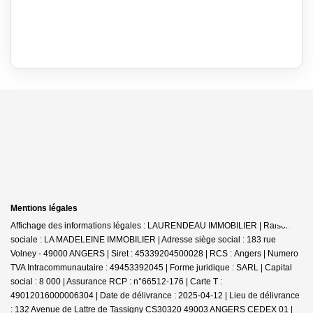
Mentions légales
Affichage des informations légales : LAURENDEAU IMMOBILIER | Raison
sociale : LA MADELEINE IMMOBILIER | Adresse siège social : 183 rue
Volney - 49000 ANGERS | Siret : 45339204500028 | RCS : Angers | Numero
TVA Intracommunautaire : 49453392045 | Forme juridique : SARL | Capital
social : 8 000 | Assurance RCP : n°66512-176 |
Carte T :
49012016000006304 | Date de délivrance : 2025-04-12 | Lieu de délivrance
: 132 Avenue de Lattre de Tassigny CS30320 49003 ANGERS CEDEX 01 |