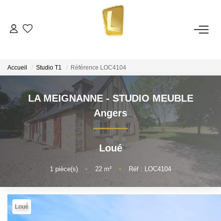
ACHETER
Accueil
Studio T1
Référence LOC4104
LOUER
LA MEIGNANNE - STUDIO MEUBLE
Nos Annonces De Location
Angers
Télécharger Le Dossier De Candidature Locataire
Loué
ESTIMER
1
pièce(s)
•
22
m²
•
Réf : LOC4104
NOTRE ÉQUIPE
Loué
NOS AVIS CLIENTS