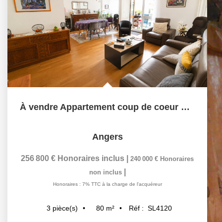
À vendre Appartement coup de coeur dans le quartier prisé...
Angers
256 800 €
Honoraires inclus
|
240 000 €
Honoraires
|
non inclus
Honoraires : 7% TTC à la charge de l'acquéreur
80
m²
Réf :
SL4120
3
pièce(s)