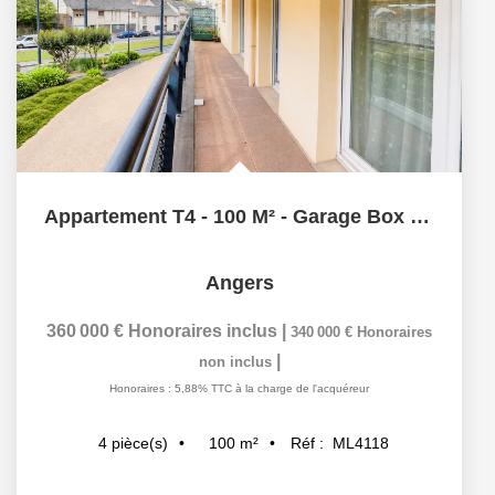
Appartement T4 - 100 M² - Garage Box - PALAIS DE JUSTICE
Angers
360 000 €
Honoraires inclus
|
340 000 €
Honoraires
|
non inclus
Honoraires : 5,88% TTC à la charge de l'acquéreur
100
m²
Réf :
ML4118
4
pièce(s)