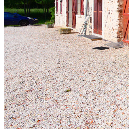
dans un environnement exceptionnel à 12 minutes
d'ANGERS - Studio meublé de 22.94 m² habitables avec
pièce de vie - Kitchenette - Salle d'eau - Espace de
stockage - Place de stationnement - jardin.
Vue imprenable et calme absolu.
DISPONIBLE LE 10 JUIN 2026 !
Loyer de 490,00 euros par mois charges comprises dont
65,00 euros par mois de provision pour charges (soumis à
la régularisation annuelle).
Charges comprenant : Wifi, eau froide et chaude,
chauffage, électricité, taxe d'ordures ménagères, entretien
du jardin
Les honoraires charge locataire (visite, constitution du
dossier et rédaction du bail) sont de 254.64 euros (soit
11,10€/m²) dont 69,51 euros pour la réalisation de l'état des