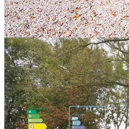
lieux entrant.
Le dépôt de garantie est de 850 euros.
DPE NOUVELLE VERSION
Montant estimé des dépenses annuelles d'énergie pour un
usage standard entre : 630€ et 900€ prix moyens des
énergies indexés au 1er janvier 2021.
Afin d'organiser une visite, merci de nous transmettre au
préalable votre dossier via DossierFacile.
Nos honoraires
Nous contacter
Diagnostics énergétiques