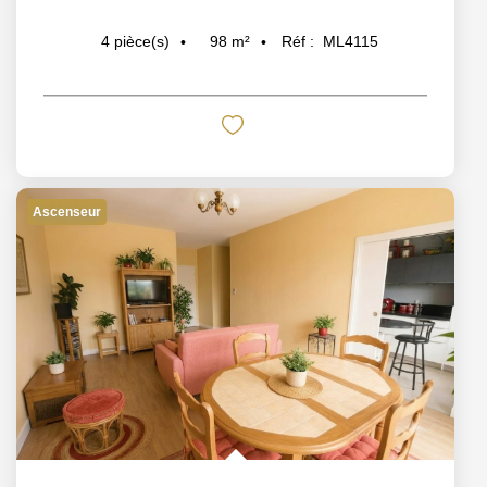
98
m²
Réf :
ML4115
4
pièce(s)
Ascenseur