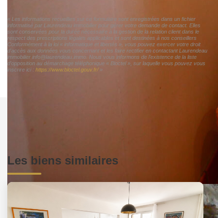
« Les informations recueillies sur ce formulaire sont enregistrées dans un fichier
informatisé par Laurendeau immobilier pour gérer votre demande de contact. Elles
sont conservées pour la durée nécessaire à la gestion de la relation client dans le
respect des prescriptions légales applicables et sont destinées à nos conseillers
Conformément à la loi « informatique et libertés », vous pouvez exercer votre droit
d'accès aux données vous concernant et les faire rectifier en contactant Laurendeau
immobilier info@laurendeau.immo. Nous vous informons de l'existence de la liste
d'opposition au démarchage téléphonique « Bloctel », sur laquelle vous pouvez vous
inscrire ici :
https://www.bloctel.gouv.fr/
»
Les biens similaires