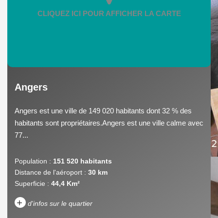
Angers
Angers est une ville de 149 020 habitants dont 32 % des
habitants sont propriétaires.Angers est une ville calme avec
77...
Population :
151 520 habitants
Distance de l'aéroport :
30 km
Superficie :
44,4 Km²
+
d'infos sur le quartier