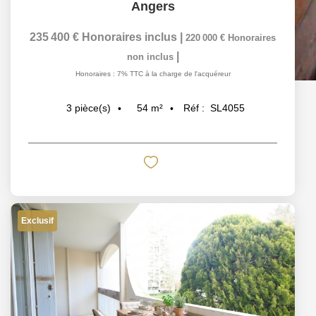
Angers
235 400 €
Honoraires inclus
|
220 000 €
Honoraires
|
non inclus
Honoraires : 7% TTC à la charge de l'acquéreur
54
m²
Réf :
SL4055
3
pièce(s)
Exclusif