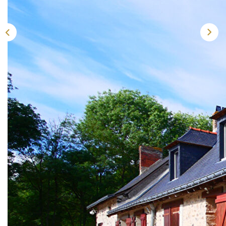
ACTUALITÉS
CONTACT
Description
Réf : LOC4104
LA MEIGNANNE - STUDIO MEUBLE
Découvrez ce charmant studio rénové en pleine campagne