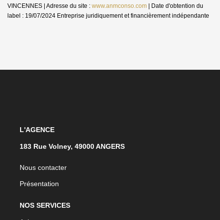
VINCENNES | Adresse du site :
www.anmconso.com
| Date d'obtention du
label : 19/07/2024
Entreprise juridiquement et financièrement indépendante
L'AGENCE
183 Rue Volney, 49000 ANGERS
Nous contacter
Présentation
NOS SERVICES