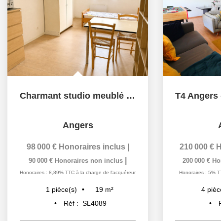
Charmant studio meublé à vendre à Angers Gare -
Angers
98 000 €
Honoraires inclus
|
210 000 €
H
|
90 000 €
Honoraires non inclus
200 000 €
Ho
Honoraires : 8,89% TTC à la charge de l'acquéreur
Honoraires : 5% T
19
m²
1
pièce(s)
4
pièc
Réf :
SL4089