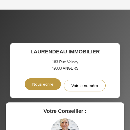
DENSITÉ DE POPULATION
ENFANTS ET ADOLESCENTS
AGE MOYEN
REVENU MENSUEL PAR
MÉNAGE
TAUX DE PROPRIÉTAIRES
TAUX D'HABITATION
LAURENDEAU IMMOBILIER
TAXE FONCIÈRE
PART DES MÉNAGES SANS
VOITURE
183 Rue Volney
49000
ANGERS
DISTANCE DE L'AÉROPORT :
SUPERFICIE :
Nous écrire
Voir le numéro
RÉSULTATS DES LYCÉES
ECOLES ET CRÈCHES
RESTAURANTS ET CAFÉS
COMMERCES
Votre Conseiller :
MÉDECINS