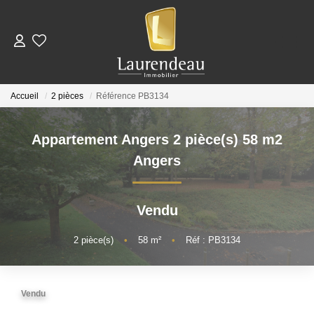
ACHETER
Accueil
2 pièces
Référence PB3134
LOUER
Appartement Angers 2 pièce(s) 58 m2
Nos Annonces De Location
Angers
Télécharger Le Dossier De Candidature Locataire
Vendu
ESTIMER
2
pièce(s)
•
58
m²
•
Réf : PB3134
NOTRE ÉQUIPE
Vendu
NOS AVIS CLIENTS