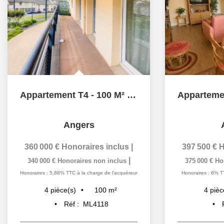
Appartement T4 - 100 M² - Garage Box - PALAIS DE JUSTICE
Angers
360 000 €
Honoraires inclus
|
397 500 €
H
|
340 000 €
Honoraires non inclus
375 000 €
Ho
Honoraires : 5,88% TTC à la charge de l'acquéreur
Honoraires : 6% T
100
m²
4
pièce(s)
4
pièc
Réf :
ML4118