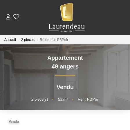
ACHETER
Accueil
2 pièces
Référence PBPoir
LOUER
Appartement
Nos Annonces De Location
49 angers
Télécharger Le Dossier De Candidature Locataire
Vendu
ESTIMER
2
pièce(s)
•
53
m²
•
Réf : PBPoir
NOTRE ÉQUIPE
Vendu
NOS AVIS CLIENTS