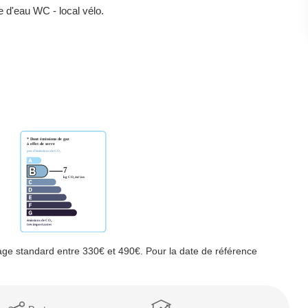
e d'eau WC - local vélo.
ge standard entre 330€ et 490€. Pour la date de référence