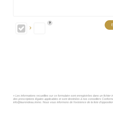
E
« Les informations recueillies sur ce formulaire sont enregistrées dans un fichier
des prescriptions légales applicables et sont destinées à nos conseillers Conformé
info@laurendeau.immo. Nous vous informons de l'existence de la liste d'opposition