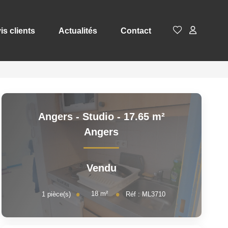
is clients
Actualités
Contact
Angers - Studio - 17.65 m²
Angers
Vendu
18
m²
1
pièce(s)
Réf :
ML3710