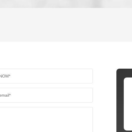
ENFANTS ET ADOLESCENTS
AGE M
TAUX DE PROPRIÉTAIRES
TAUX D
PART DES MÉNAGES SANS VOITURE
DISTAN
NOM*
RÉSULTATS DES LYCÉES
ECOLES
email*
COMMERCES
MÉDEC