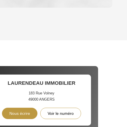
OYEN
'HABITATION
CE DE L'AÉROPORT :
 ET CRÈCHES
LAURENDEAU IMMOBILIER
183 Rue Volney
49000
ANGERS
INS
Nous écrire
Voir le numéro