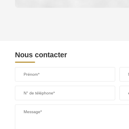
DENSITÉ DE POPULATION
REVENU MENSUEL PAR MÉNAGE
Nous contacter
TAXE FONCIÈRE
Prénom*
SUPERFICIE :
N° de téléphone*
RESTAURANTS ET CAFÉS
Message*