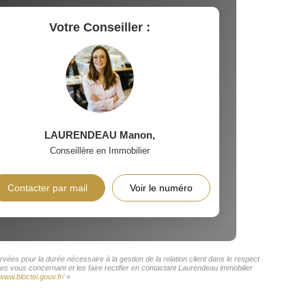
Votre Conseiller :
LAURENDEAU Manon
,
Conseillère en Immobilier
Contacter par mail
Voir le numéro
vées pour la durée nécessaire à la gestion de la relation client dans le respect
es vous concernant et les faire rectifier en contactant Laurendeau immobilier
/www.bloctel.gouv.fr/
»