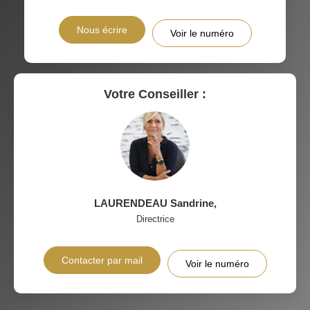
DISTANCE DE L'AÉROPORT :
SUPERFICIE :
Nous écrire
Voir le numéro
RÉSULTATS DES LYCÉES
ECOLES ET CRÈCHES
RESTAURANTS ET CAFÉS
COMMERCES
Votre Conseiller :
MÉDECINS
LAURENDEAU Sandrine
,
Directrice
Contacter par mail
Voir le numéro