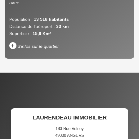
avec...
Population :
13 518 habitants
Distance de l'aéroport :
33 km
Superficie :
15,9 Km²
+
d'infos sur le quartier
DENSITÉ DE POPULATION
ENFANTS ET ADOLESCENTS
AGE MOYEN
REVENU MENSUEL PAR
MÉNAGE
TAUX DE PROPRIÉTAIRES
TAUX D'HABITATION
LAURENDEAU IMMOBILIER
TAXE FONCIÈRE
PART DES MÉNAGES SANS
VOITURE
183 Rue Volney
49000
ANGERS