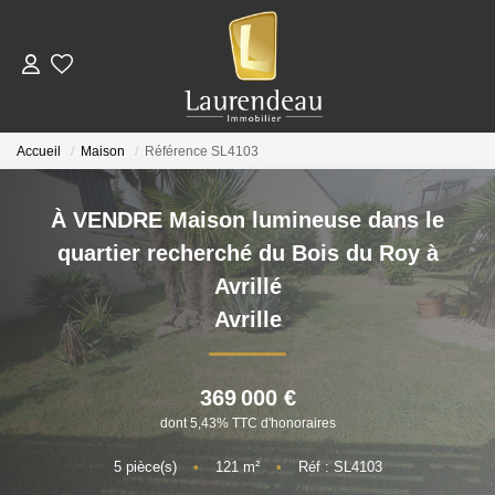
ACHETER
Accueil
Maison
Référence SL4103
LOUER
À VENDRE Maison lumineuse dans le
Nos Annonces De Location
quartier recherché du Bois du Roy à
Télécharger Le Dossier De Candidature Locataire
Avrillé
Avrille
ESTIMER
369 000 €
NOTRE ÉQUIPE
dont 5,43% TTC d'honoraires
5
pièce(s)
•
121
m²
•
Réf : SL4103
NOS AVIS CLIENTS