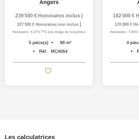
Angers
239 500 €
Honoraires inclus
|
182 000 €
H
|
227 500 €
Honoraires non inclus
170 000 €
Ho
Honoraires : 5,27% TTC à la charge de l'acquéreur
Honoraires : 7,06% 
98
m²
5
pièce(s)
4
pièc
Réf :
MC4064
R
Les calculatrices