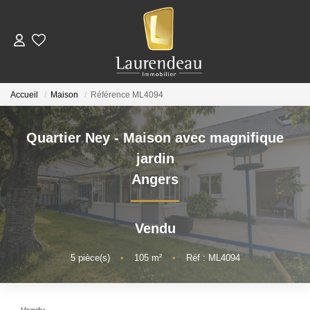
ACHETER
Accueil
Maison
Référence ML4094
LOUER
Quartier Ney - Maison avec magnifique
Nos Annonces De Location
jardin
Télécharger Le Dossier De Candidature Locataire
Angers
ESTIMER
Vendu
NOTRE ÉQUIPE
5
pièce(s)
•
105
m²
•
Réf : ML4094
NOS AVIS CLIENTS