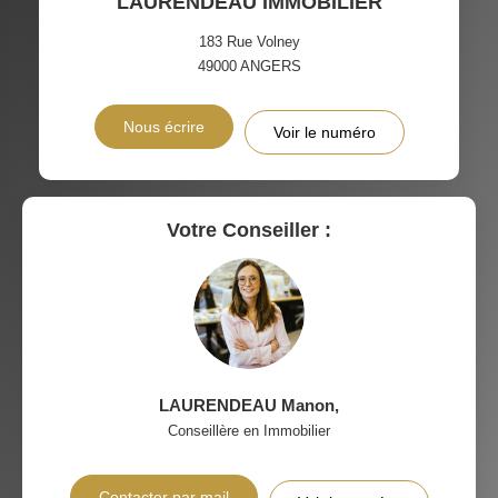
LAURENDEAU IMMOBILIER
TAXE FONCIÈRE
PART DES MÉNAGES SANS
VOITURE
183 Rue Volney
49000
ANGERS
DISTANCE DE L'AÉROPORT :
SUPERFICIE :
Nous écrire
Voir le numéro
RÉSULTATS DES LYCÉES
ECOLES ET CRÈCHES
RESTAURANTS ET CAFÉS
COMMERCES
Votre Conseiller :
MÉDECINS
LAURENDEAU Manon
,
Conseillère en Immobilier
Contacter par mail