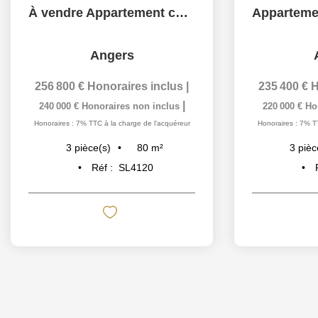
À vendre Appartement coup de coeur dans le quartier prisé...
Angers
256 800 €
Honoraires inclus
|
235 400 €
H
|
240 000 €
Honoraires non inclus
220 000 €
Ho
Honoraires : 7% TTC à la charge de l'acquéreur
Honoraires : 7% T
80
m²
3
pièce(s)
3
pièc
Réf :
SL4120