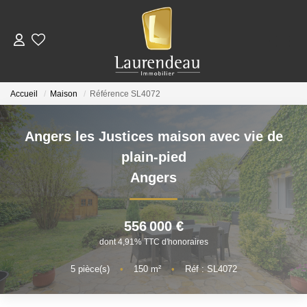
ACHETER
Accueil
Maison
Référence SL4072
LOUER
Angers les Justices maison avec vie de
Nos Annonces De Location
plain-pied
Télécharger Le Dossier De Candidature Locataire
Angers
ESTIMER
556 000 €
dont 4,91% TTC d'honoraires
NOTRE ÉQUIPE
5
pièce(s)
•
150
m²
•
Réf : SL4072
NOS AVIS CLIENTS