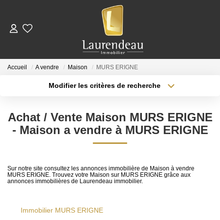
ACHETER
Accueil
A vendre
Maison
MURS ERIGNE
LOUER
Modifier les critères de recherche
Type de transaction
Localisation
Acheter
Nos Annonces De Location
Localisation
Achat / Vente Maison MURS ERIGNE
Type de bien
Télécharger Le Dossier De Candidature Locataire
Surface min
Sélectionnez...
- Maison a vendre à MURS ERIGNE
Plus de critères
Budget max
ESTIMER
Sur notre site consultez les annonces immobilière de Maison à vendre
MURS ERIGNE. Trouvez votre Maison sur MURS ERIGNE grâce aux
Créer une alerte
annonces immobilières de Laurendeau immobilier.
NOTRE ÉQUIPE
Immobilier MURS ERIGNE
NOS AVIS CLIENTS