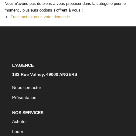
Nous n'avons pas de biens à vous proposer dans la catégorie pour le
moment , plusieurs options s'offrent à vous :
ACTUALITÉS
Transmettez-nous votre demande
CONTACT
L'AGENCE
183 Rue Volney, 49000 ANGERS
Nous contacter
Présentation
NOS SERVICES
Acheter
Louer