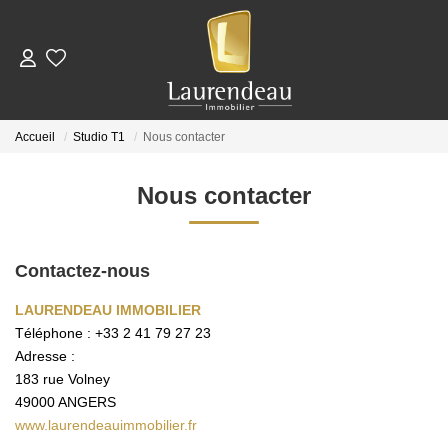
ACHETER
Accueil
Studio T1
Nous contacter
LOUER
Nous contacter
Nos Annonces De Location
Télécharger Le Dossier De Candidature Locataire
Contactez-nous
LAURENDEAU IMMOBILIER
ESTIMER
Téléphone :
+33 2 41 79 27 23
Adresse :
NOTRE ÉQUIPE
183 rue Volney
49000
ANGERS
www.laurendeauimmobilier.fr
NOS AVIS CLIENTS