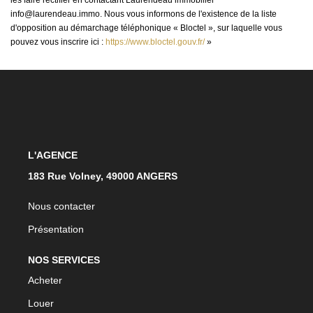
info@laurendeau.immo. Nous vous informons de l'existence de la liste
d'opposition au démarchage téléphonique « Bloctel », sur laquelle vous
pouvez vous inscrire ici :
https://www.bloctel.gouv.fr/
»
L'AGENCE
183 Rue Volney, 49000 ANGERS
Nous contacter
Présentation
NOS SERVICES
Acheter
Louer