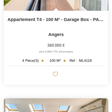
Appartement T4 - 100 M² - Garage Box - PALAIS DE JUSTICE
Angers
360 000 €
dont 5,88% TTC d'honoraires
100
M²
Réf :
ML4118
4
Pièce(s)