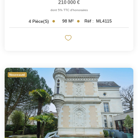
210 000 €
dont 5% TTC d'honoraires
98
M²
Réf :
ML4115
4
Pièce(s)
Nouveauté