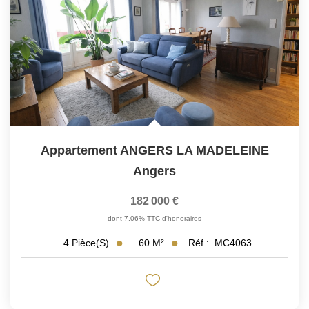
Appartement ANGERS LA MADELEINE
Angers
182 000 €
dont 7,06% TTC d'honoraires
60
M²
Réf :
MC4063
4
Pièce(s)