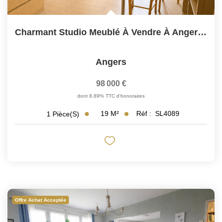
Charmant Studio Meublé À Vendre À Angers Gare -
Angers
98 000 €
dont 8,89% TTC d'honoraires
19
M²
Réf :
SL4089
1
Pièce(s)
Offre Achat Acceptée