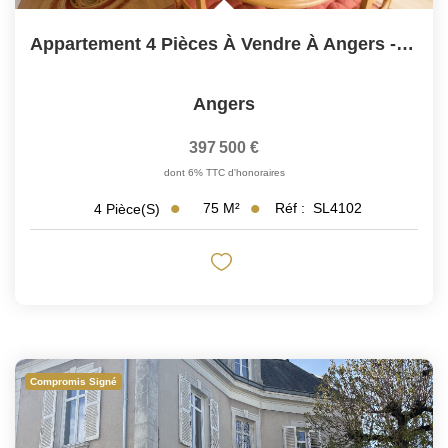
Appartement 4 Pièces À Vendre À Angers - Quartier Madeleine...
Angers
397 500 €
dont 6% TTC d'honoraires
75
M²
Réf :
SL4102
4
Pièce(s)
Compromis Signé