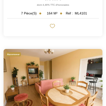
dont 4,46% TTC d'honoraires
164
M²
Réf :
ML4101
7
Pièce(s)
Ascenseur