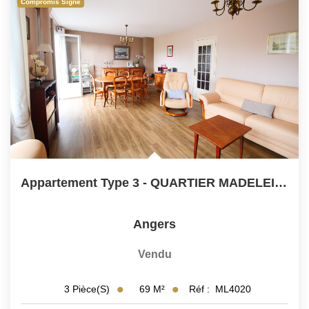
Compromis Signé
Appartement Type 3 - QUARTIER MADELEINE - Garage
Angers
Vendu
69
M²
Réf :
ML4020
3
Pièce(s)