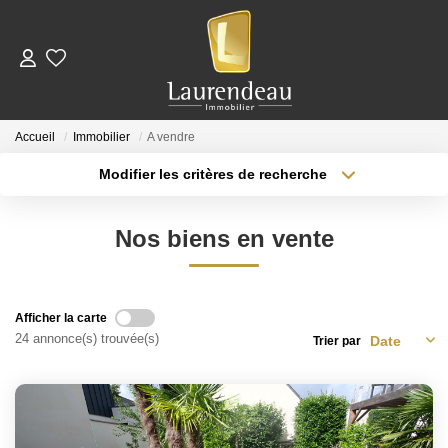
ACHETER
Accueil
Immobilier
A vendre
LOUER
Modifier les critères de recherche
Type de transaction
Localisation
Acheter
Nos Annonces De Location
Localisation
Nos biens en vente
Type de bien
Télécharger Le Dossier De Candidature Locataire
Surface min
Sélectionnez...
Plus de critères
Budget max
ESTIMER
Afficher la carte
24 annonce(s) trouvée(s)
Trier par
Créer une alerte
NOTRE ÉQUIPE
NOS AVIS CLIENTS