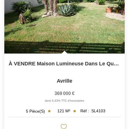
ACTUALITÉS
CONTACT
À VENDRE Maison Lumineuse Dans Le Quartier Recherché Du...
Avrille
369 000 €
dont 5,43% TTC d'honoraires
121
M²
Réf :
SL4103
5
Pièce(s)