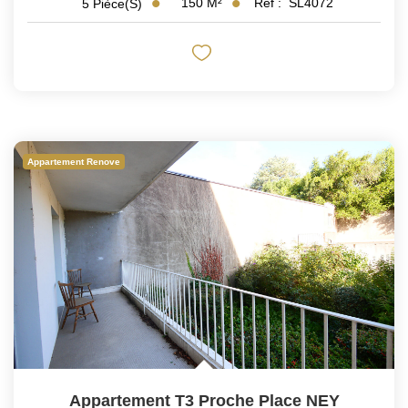
150
M²
Réf :
SL4072
5
Pièce(s)
Appartement Renove
Appartement T3 Proche Place NEY