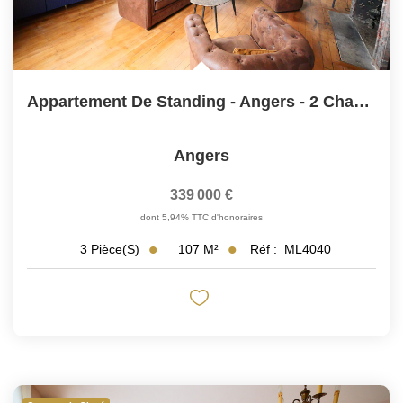
Appartement De Standing - Angers - 2 Chambres
Angers
339 000 €
dont 5,94% TTC d'honoraires
107
M²
Réf :
ML4040
3
Pièce(s)