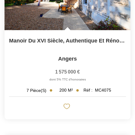
Manoir Du XVI Siècle, Authentique Et Rénové Avec Passion...
Angers
1 575 000 €
dont 5% TTC d'honoraires
200
M²
Réf :
MC4075
7
Pièce(s)