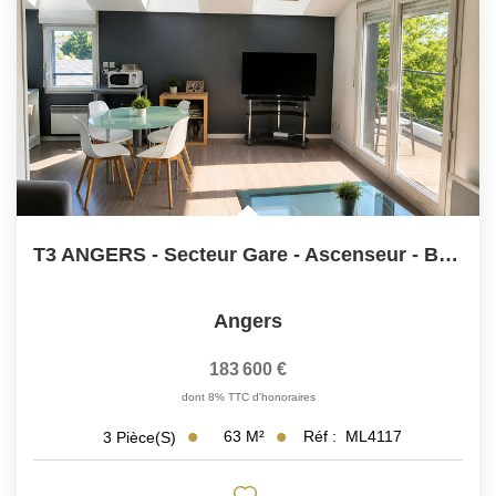
T3 ANGERS - Secteur Gare - Ascenseur - Balcon - Parking
Angers
183 600 €
dont 8% TTC d'honoraires
63
M²
Réf :
ML4117
3
Pièce(s)