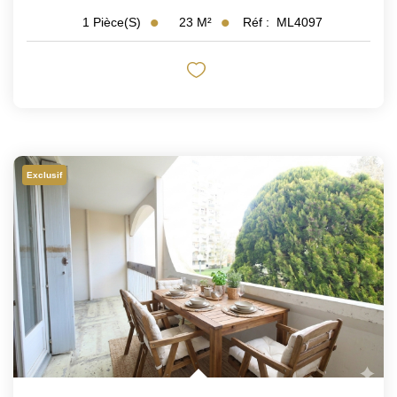
23
M²
Réf :
ML4097
1
Pièce(s)
Exclusif