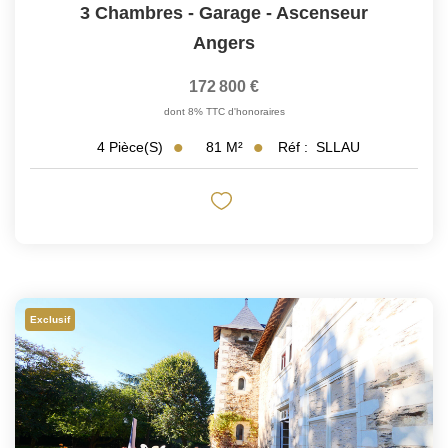
3 Chambres - Garage - Ascenseur
Angers
172 800 €
dont 8% TTC d'honoraires
81
M²
Réf :
SLLAU
4
Pièce(s)
Exclusif