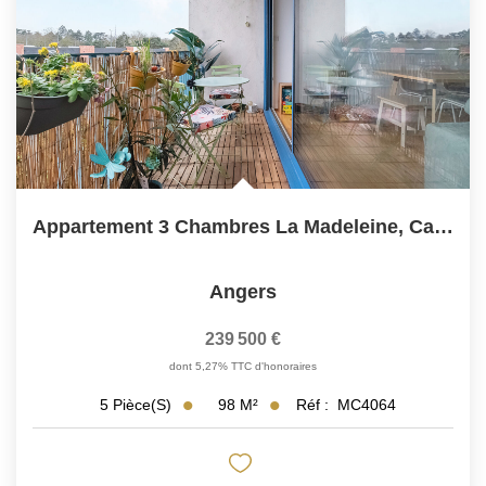
Appartement 3 Chambres La Madeleine, Cave Et Parking
Angers
239 500 €
dont 5,27% TTC d'honoraires
98
M²
Réf :
MC4064
5
Pièce(s)