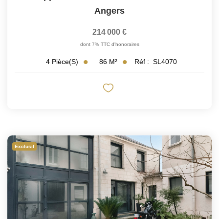
Angers
214 000 €
dont 7% TTC d'honoraires
86
M²
Réf :
SL4070
4
Pièce(s)
Exclusif