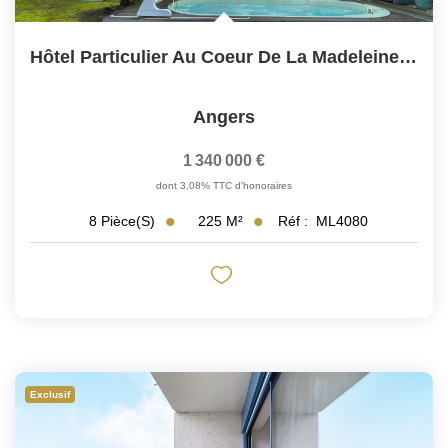
Hôtel Particulier Au Coeur De La Madeleine - 225m2
Angers
1 340 000 €
dont 3,08% TTC d'honoraires
225
M²
Réf :
ML4080
8
Pièce(s)
Exclusif