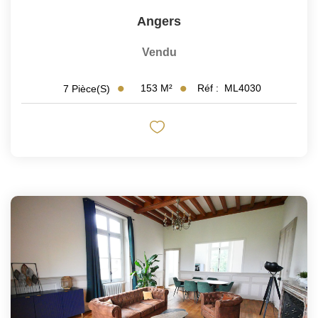
Angers
Vendu
153
M²
Réf :
ML4030
7
Pièce(s)