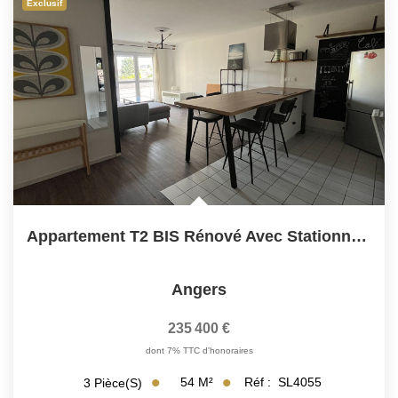
Exclusif
Appartement T2 BIS Rénové Avec Stationnement À Angers La...
Angers
235 400 €
dont 7% TTC d'honoraires
54
M²
Réf :
SL4055
3
Pièce(s)