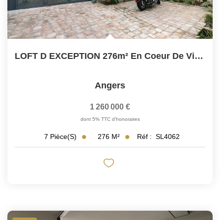
LOFT D EXCEPTION 276m² En Coeur De Ville À ANGERS
Angers
1 260 000 €
dont 5% TTC d'honoraires
276
M²
Réf :
SL4062
7
Pièce(s)