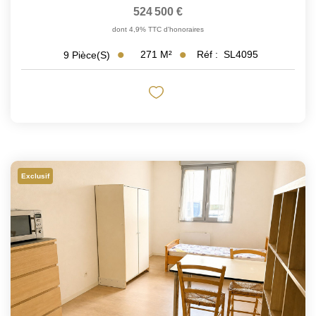
524 500 €
dont 4,9% TTC d'honoraires
271
M²
Réf :
SL4095
9
Pièce(s)
Exclusif