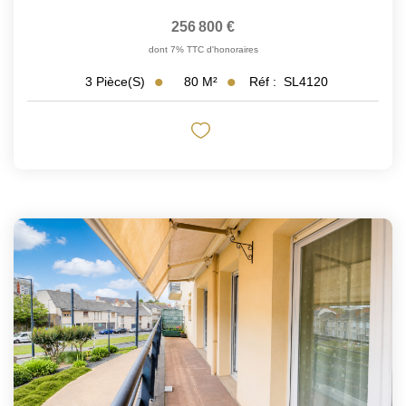
256 800 €
dont 7% TTC d'honoraires
80
M²
Réf :
SL4120
3
Pièce(s)