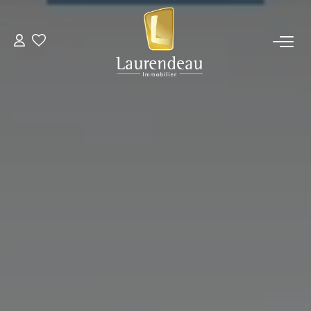
ACHETER
LOUER
Nos Annonces De Location
Télécharger Le Dossier De Candidature Locataire
ESTIMER
NOTRE ÉQUIPE
NOS AVIS CLIENTS